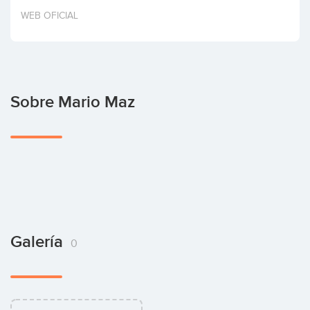
Invertir
WEB OFICIAL
Sobre Mario Maz
Galería
0