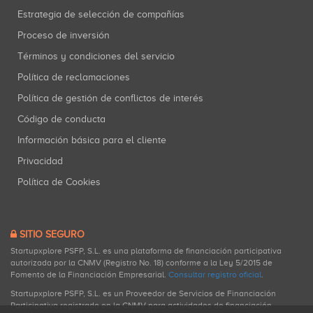
Estrategia de selección de compañías
Proceso de inversión
Términos y condiciones del servicio
Política de reclamaciones
Política de gestión de conflictos de interés
Código de conducta
Información básica para el cliente
Privacidad
Política de Cookies
SITIO SEGURO
Startupxplore PSFP, S.L. es una plataforma de financiación participativa
autorizada por la CNMV (Registro No. 18) conforme a la Ley 5/2015 de
Fomento de la Financiación Empresarial.
Consultar registro oficial
.
Startupxplore PSFP, S.L. es un Proveedor de Servicios de Financiación
Participativa registrado en la CNMV para actividades de financiación