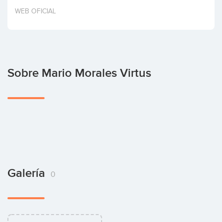
Invertir
WEB OFICIAL
Sobre Mario Morales Virtus
Galería
0