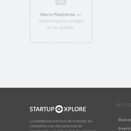
Mario Piedrahita
no
tiene ninguna imágen
en su galería.
SECCI
Busca
La plataforma premium de inversión en
compañías con alto potencial de
Inverti