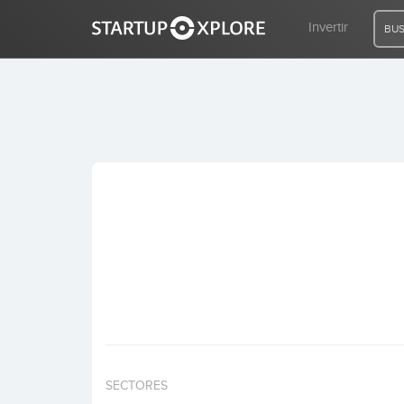
Invertir
BUS
BUSCO FINANCIACIÓN
REGISTRO
ACCESO
Inicio
Invertir
SECTORES