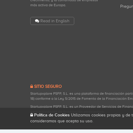
crecimiento, y la comunidad de empresas
más activa de Europa.
Pregu
Read in English
SITIO SEGURO
Startupxplore PSFP, S.L. es una plataforma de financiación part
18) conforme a la Ley 5/2015 de Fomento de la Financiación Em
Startupxplore PSFP, S.L. es un Proveedor de Servicios de Finan
para actividades de financiación participativa.
Política de Cookies
Utilizamos cookies propias y de t
consideramos que acepta su uso.