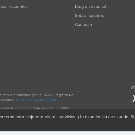
ntas frecuentes
Blog en español
Sobre nosotros
Contacto
SÍ
icipativa autorizada por la CNMV (Registro No.
presarial.
Consultar registro oficial
.
ciación Participativa registrado en la CNMV
erceros para mejorar nuestros servicios y la experiencia de usuario. S