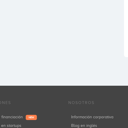
ONES
NOSOTROS
r financiación
Información corporativa
NEW
r en startups
Blog en inglés