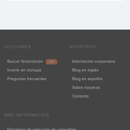
SECCIONES
NOSOTROS
Buscar financiación
Información corporativa
NEW
Invertir en startups
Blog en inglés
Preguntas frecuentes
Blog en español
Sobre nosotros
Contacto
MÁS INFORMACIÓN
Estrategia de selección de compañías