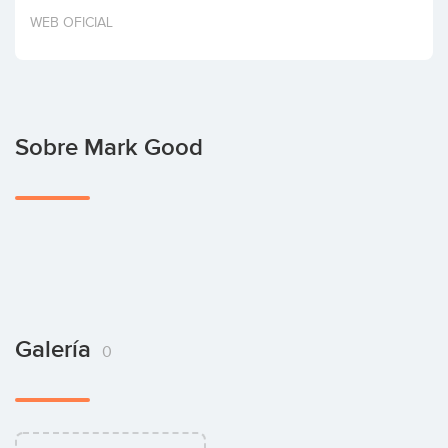
Invertir
WEB OFICIAL
Sobre Mark Good
Galería
0