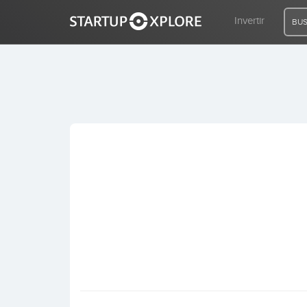
Invertir
BUS
BUSCO FINANCIACIÓN
REGISTRO
ACCESO
Inicio
Invertir