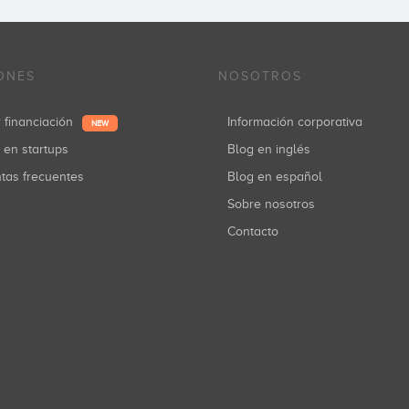
ONES
NOSOTROS
r financiación
Información corporativa
NEW
r en startups
Blog en inglés
ntas frecuentes
Blog en español
Sobre nosotros
Contacto