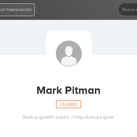
CO FINANCIACIÓN
Mark Pitman
USUARIO
Startup growth expert. I help startups grow.