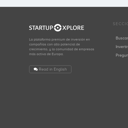
SECCI
Busca
La plataforma premium de inversión en
compañías con alto potencial de
Inverti
crecimiento, y la comunidad de empresas
más activa de Europa.
Pregu
Read in English