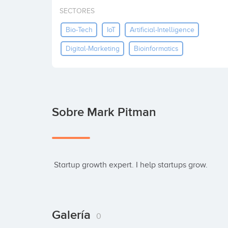
SECTORES
Bio-Tech
IoT
Artificial-Intelligence
Digital-Marketing
Bioinformatics
Sobre Mark Pitman
 Startup growth expert. I help startups grow.
Galería
0