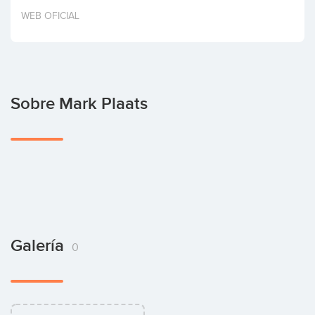
Invertir
WEB OFICIAL
Sobre Mark Plaats
Galería
0