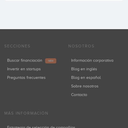
SECCIONES
NOSOTROS
Buscar financiación
Información corporativa
NEW
Invertir en startups
Blog en inglés
Preguntas frecuentes
Blog en español
Sobre nosotros
Contacto
MÁS INFORMACIÓN
Estrategia de selección de compañías