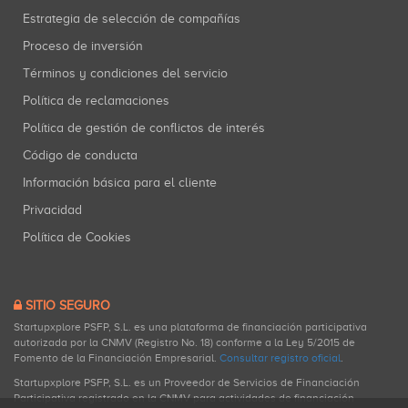
Estrategia de selección de compañías
Proceso de inversión
Términos y condiciones del servicio
Política de reclamaciones
Política de gestión de conflictos de interés
Código de conducta
Información básica para el cliente
Privacidad
Política de Cookies
SITIO SEGURO
Startupxplore PSFP, S.L. es una plataforma de financiación participativa
autorizada por la CNMV (Registro No. 18) conforme a la Ley 5/2015 de
Fomento de la Financiación Empresarial.
Consultar registro oficial
.
Startupxplore PSFP, S.L. es un Proveedor de Servicios de Financiación
Participativa registrado en la CNMV para actividades de financiación