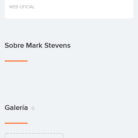
Invertir
WEB OFICIAL
Sobre Mark Stevens
Galería
0