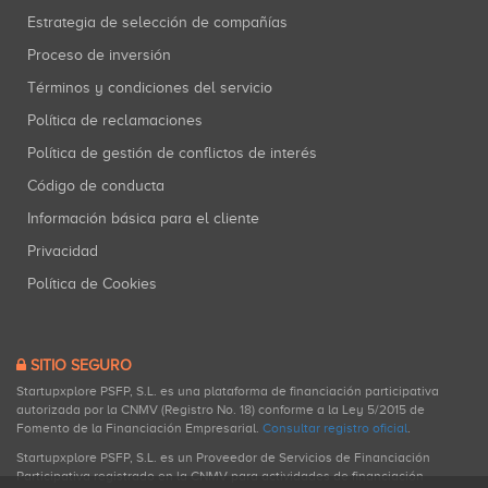
Estrategia de selección de compañías
Proceso de inversión
Términos y condiciones del servicio
Política de reclamaciones
Política de gestión de conflictos de interés
Código de conducta
Información básica para el cliente
Privacidad
Política de Cookies
SITIO SEGURO
Startupxplore PSFP, S.L. es una plataforma de financiación participativa
autorizada por la CNMV (Registro No. 18) conforme a la Ley 5/2015 de
Fomento de la Financiación Empresarial.
Consultar registro oficial
.
Startupxplore PSFP, S.L. es un Proveedor de Servicios de Financiación
Participativa registrado en la CNMV para actividades de financiación