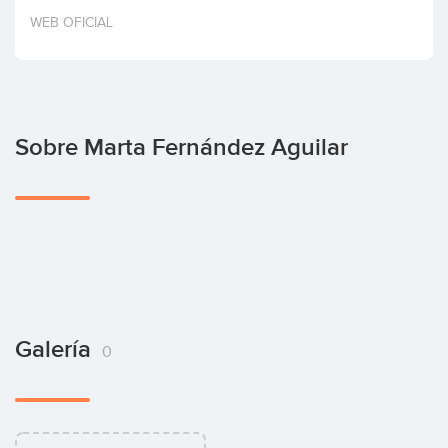
Invertir
WEB OFICIAL
Sobre Marta Fernández Aguilar
Galería
0