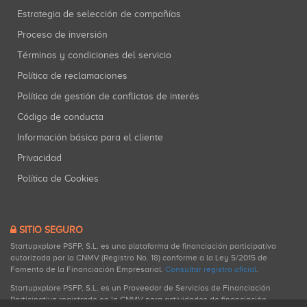
Estrategia de selección de compañías
Proceso de inversión
Términos y condiciones del servicio
Política de reclamaciones
Política de gestión de conflictos de interés
Código de conducta
Información básica para el cliente
Privacidad
Política de Cookies
SITIO SEGURO
Startupxplore PSFP, S.L. es una plataforma de financiación participativa
autorizada por la CNMV (Registro No. 18) conforme a la Ley 5/2015 de
Fomento de la Financiación Empresarial.
Consultar registro oficial
.
Startupxplore PSFP, S.L. es un Proveedor de Servicios de Financiación
Participativa registrado en la CNMV para actividades de financiación