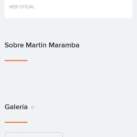
Invertir
WEB OFICIAL
Sobre Martin Maramba
Galería
0