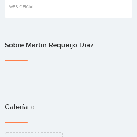
Invertir
WEB OFICIAL
Sobre Martin Requeijo Diaz
Galería
0