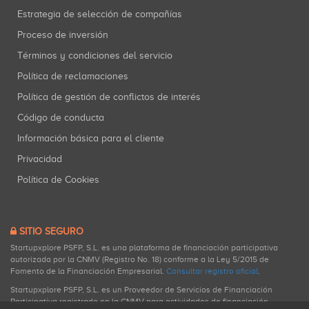
Estrategia de selección de compañías
Proceso de inversión
Términos y condiciones del servicio
Política de reclamaciones
Política de gestión de conflictos de interés
Código de conducta
Información básica para el cliente
Privacidad
Política de Cookies
SITIO SEGURO
Startupxplore PSFP, S.L. es una plataforma de financiación participativa
autorizada por la CNMV (Registro No. 18) conforme a la Ley 5/2015 de
Fomento de la Financiación Empresarial.
Consultar registro oficial
.
Startupxplore PSFP, S.L. es un Proveedor de Servicios de Financiación
Participativa registrado en la CNMV para actividades de financiación