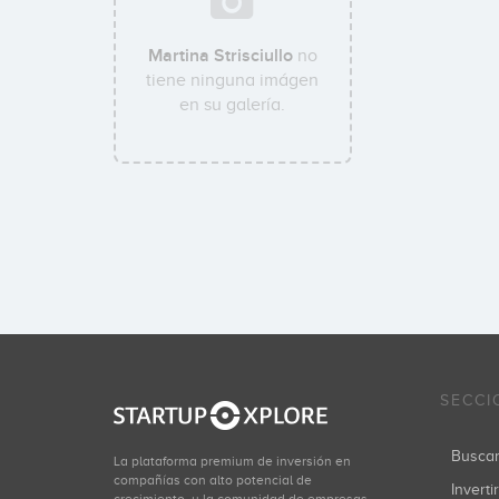
Martina Strisciullo
no
tiene ninguna imágen
en su galería.
SECCI
Busca
La plataforma premium de inversión en
compañías con alto potencial de
Inverti