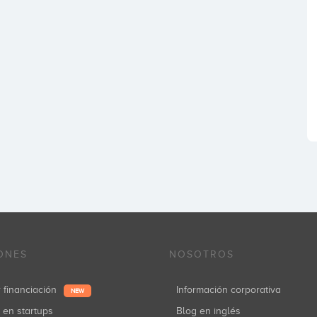
ONES
NOSOTROS
r financiación
Información corporativa
NEW
r en startups
Blog en inglés