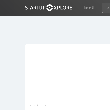
Invertir
BUS
BUSCO FINANCIACIÓN
REGISTRO
ACCESO
Inicio
Invertir
SECTORES