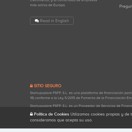
crecimiento, y la comunidad de empresas
más activa de Europa.
Pregu
Read in English
SITIO SEGURO
Startupxplore PSFP, S.L. es una plataforma de financiación part
18) conforme a la Ley 5/2015 de Fomento de la Financiación Em
Startupxplore PSFP, S.L. es un Proveedor de Servicios de Finan
para actividades de financiación participativa.
Política de Cookies
Utilizamos cookies propias y de t
consideramos que acepta su uso.