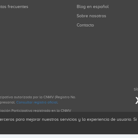
ntas frecuentes
Blog en español
Sobre nosotros
Contacto
SÍ
icipativa autorizada por la CNMV (Registro No.
presarial.
Consultar registro oficial
.
ciación Participativa registrado en la CNMV
erceros para mejorar nuestros servicios y la experiencia de usuario. S