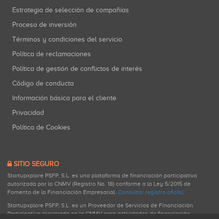
Estrategia de selección de compañías
Proceso de inversión
Términos y condiciones del servicio
Política de reclamaciones
Política de gestión de conflictos de interés
Código de conducta
Información básica para el cliente
Privacidad
Política de Cookies
SITIO SEGURO
Startupxplore PSFP, S.L. es una plataforma de financiación participativa
autorizada por la CNMV (Registro No. 18) conforme a la Ley 5/2015 de
Fomento de la Financiación Empresarial.
Consultar registro oficial
.
Startupxplore PSFP, S.L. es un Proveedor de Servicios de Financiación
Participativa registrado en la CNMV para actividades de financiación