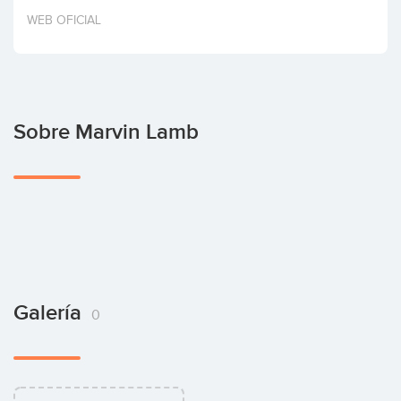
Invertir
WEB OFICIAL
Sobre Marvin Lamb
Galería
0