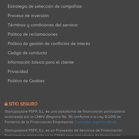
Estrategia de selección de compañías
Proceso de inversión
Términos y condiciones del servicio
Política de reclamaciones
Política de gestión de conflictos de interés
Código de conducta
Información básica para el cliente
Privacidad
Política de Cookies
SITIO SEGURO
Startupxplore PSFP, S.L. es una plataforma de financiación participativa
autorizada por la CNMV (Registro No. 18) conforme a la Ley 5/2015 de
Fomento de la Financiación Empresarial.
Consultar registro oficial
.
Startupxplore PSFP, S.L. es un Proveedor de Servicios de Financiación
Participativa registrado en la CNMV para actividades de financiación