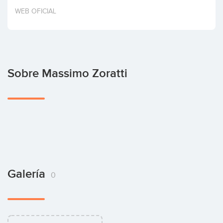
Invertir
WEB OFICIAL
Sobre Massimo Zoratti
Galería
0