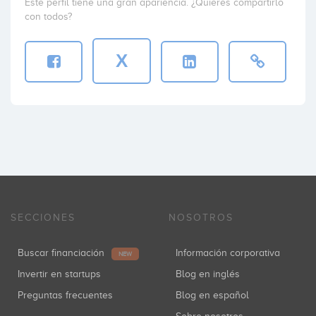
Este perfil tiene una gran apariencia. ¿Quieres compartirlo
con todos?
X
SECCIONES
NOSOTROS
Buscar financiación
Información corporativa
NEW
Invertir en startups
Blog en inglés
Preguntas frecuentes
Blog en español