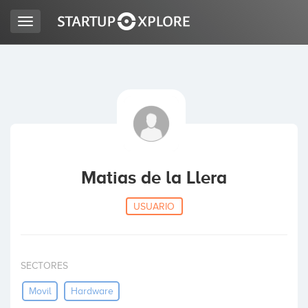
Toggle
navigation
BUSCO FINANCIACIÓN
REGISTRO
ACCESO
Matias de la Llera
USUARIO
SECTORES
Inicio
Movil
Hardware