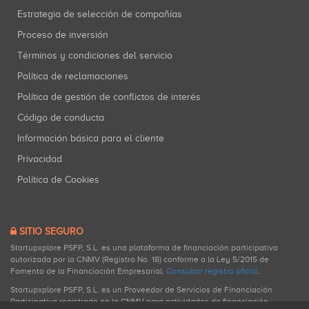
Estrategia de selección de compañías
Proceso de inversión
Términos y condiciones del servicio
Política de reclamaciones
Política de gestión de conflictos de interés
Código de conducta
Información básica para el cliente
Privacidad
Política de Cookies
SITIO SEGURO
Startupxplore PSFP, S.L. es una plataforma de financiación participativa
autorizada por la CNMV (Registro No. 18) conforme a la Ley 5/2015 de
Fomento de la Financiación Empresarial.
Consultar registro oficial
.
Startupxplore PSFP, S.L. es un Proveedor de Servicios de Financiación
Participativa registrado en la CNMV para actividades de financiación