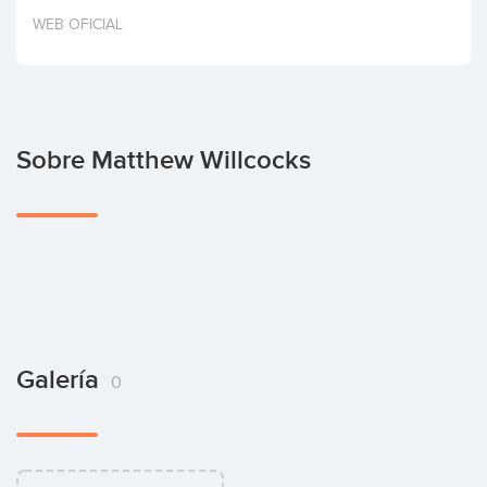
Invertir
WEB OFICIAL
Sobre Matthew Willcocks
Galería
0