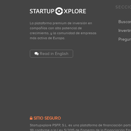
SECCI
Busca
La plataforma premium de inversión en
compañías con alto potencial de
Inverti
crecimiento, y la comunidad de empresas
más activa de Europa.
Pregu
Read in English
SITIO SEGURO
Startupxplore PSFP, S.L. es una plataforma de financiación part
18) conforme a la Ley 5/2015 de Fomento de la Financiación Em