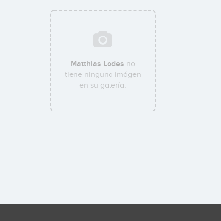
Matthias Lodes
no
tiene ninguna imágen
en su galería.