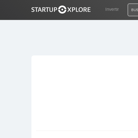
Invertir
BUS
BUSCO FINANCIACIÓN
REGISTRO
ACCESO
Inicio
Invertir