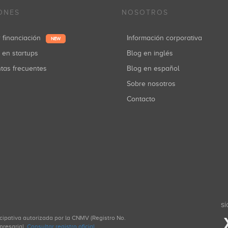
ONES
NOSOTROS
r financiación
Información corporativa
NEW
r en startups
Blog en inglés
ntas frecuentes
Blog en español
Sobre nosotros
Contacto
SÍ
icipativa autorizada por la CNMV (Registro No.
presarial.
Consultar registro oficial
.