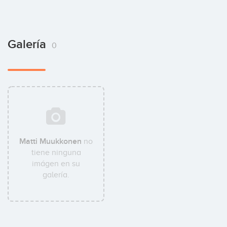
Galería
0
Matti Muukkonen
no
tiene ninguna
imágen en su
galería.