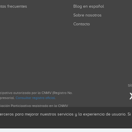
ntas frecuentes
Blog en español
Sobre nosotros
Contacto
SÍ
icipativa autorizada por la CNMV (Registro No.
presarial.
Consultar registro oficial
.
ciación Participativa registrado en la CNMV
erceros para mejorar nuestros servicios y la experiencia de usuario. S