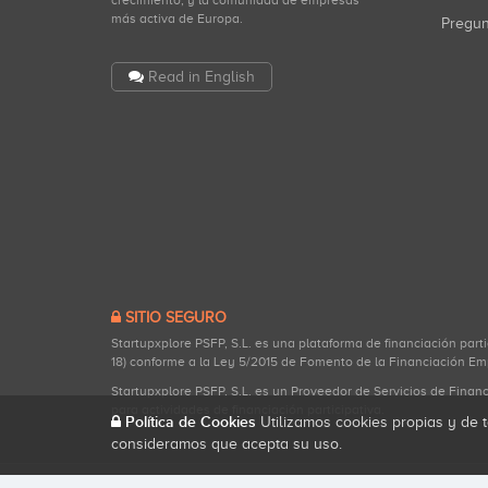
crecimiento, y la comunidad de empresas
más activa de Europa.
Pregu
Read in English
SITIO SEGURO
Startupxplore PSFP, S.L. es una plataforma de financiación part
18) conforme a la Ley 5/2015 de Fomento de la Financiación Em
Startupxplore PSFP, S.L. es un Proveedor de Servicios de Finan
para actividades de financiación participativa.
Política de Cookies
Utilizamos cookies propias y de t
consideramos que acepta su uso.