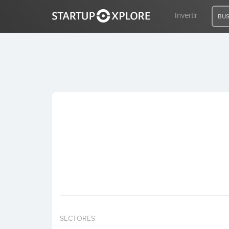
Invertir
BUS
BUSCO FINANCIACIÓN
REGISTRO
ACCESO
Inicio
Invertir
SECTORES