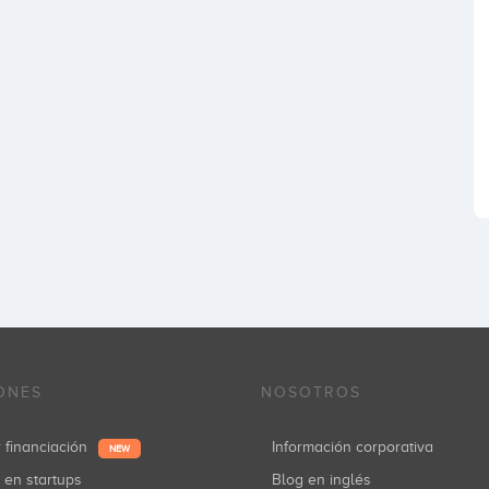
ONES
NOSOTROS
r financiación
Información corporativa
NEW
r en startups
Blog en inglés