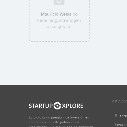
Mauricio Weiss
no
tiene ninguna imágen
en su galería.
SECCI
Busca
La plataforma premium de inversión en
compañías con alto potencial de
Inverti