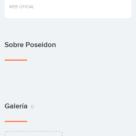
Invertir
WEB OFICIAL
Sobre Poseidon
Galería
0