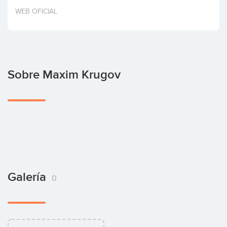
Invertir
WEB OFICIAL
Sobre Maxim Krugov
Galería
0