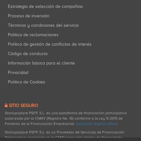
Estrategia de selección de compañías
Proceso de inversión
Términos y condiciones del servicio
Política de reclamaciones
Política de gestión de conflictos de interés
Código de conducta
Información básica para el cliente
Privacidad
Política de Cookies
SITIO SEGURO
Startupxplore PSFP, S.L. es una plataforma de financiación participativa
autorizada por la CNMV (Registro No. 18) conforme a la Ley 5/2015 de
Fomento de la Financiación Empresarial.
Consultar registro oficial
.
Startupxplore PSFP, S.L. es un Proveedor de Servicios de Financiación
Participativa registrado en la CNMV para actividades de financiación