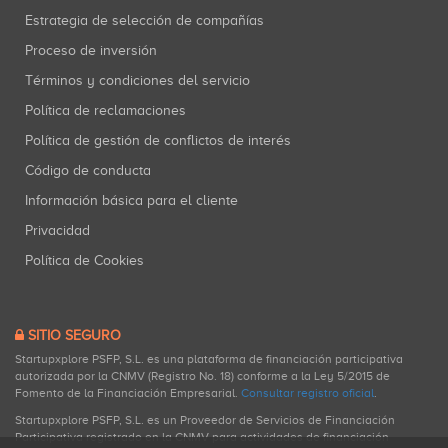
Estrategia de selección de compañías
Proceso de inversión
Términos y condiciones del servicio
Política de reclamaciones
Política de gestión de conflictos de interés
Código de conducta
Información básica para el cliente
Privacidad
Política de Cookies
SITIO SEGURO
Startupxplore PSFP, S.L. es una plataforma de financiación participativa
autorizada por la CNMV (Registro No. 18) conforme a la Ley 5/2015 de
Fomento de la Financiación Empresarial.
Consultar registro oficial
.
Startupxplore PSFP, S.L. es un Proveedor de Servicios de Financiación
Participativa registrado en la CNMV para actividades de financiación