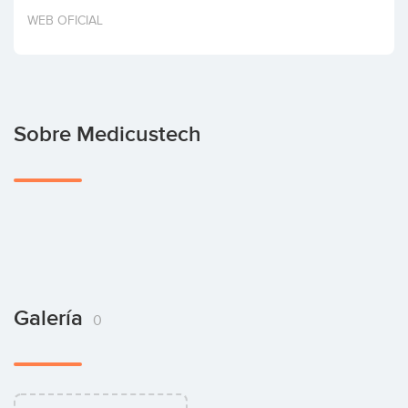
Invertir
WEB OFICIAL
Sobre Medicustech
Galería
0