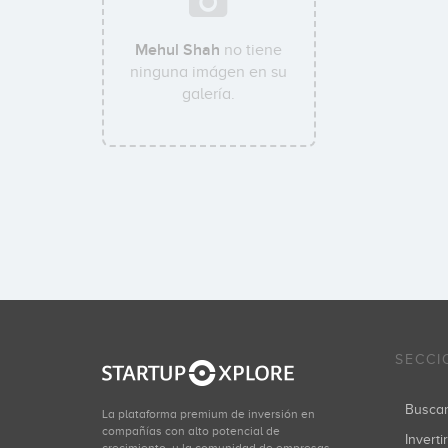
Mehul Shah
no tiene
ninguna imágen en su
galería.
SECCI
Busca
La plataforma premium de inversión en
compañías con alto potencial de
Inverti