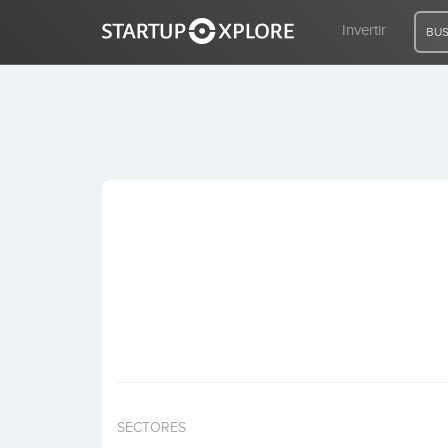
Invertir
BUS
BUSCO FINANCIACIÓN
REGISTRO
ACCESO
Inicio
Invertir
SECTORES