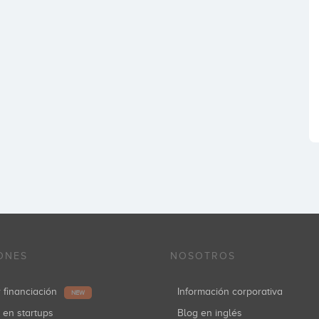
ONES
NOSOTROS
r financiación
Información corporativa
NEW
r en startups
Blog en inglés