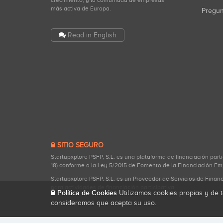
crecimiento, y la comunidad de empresas
más activa de Europa.
Pregu
Read in English
SITIO SEGURO
Startupxplore PSFP, S.L. es una plataforma de financiación part
18) conforme a la Ley 5/2015 de Fomento de la Financiación Em
Startupxplore PSFP, S.L. es un Proveedor de Servicios de Finan
para actividades de financiación participativa.
Política de Cookies
Utilizamos cookies propias y de t
consideramos que acepta su uso.