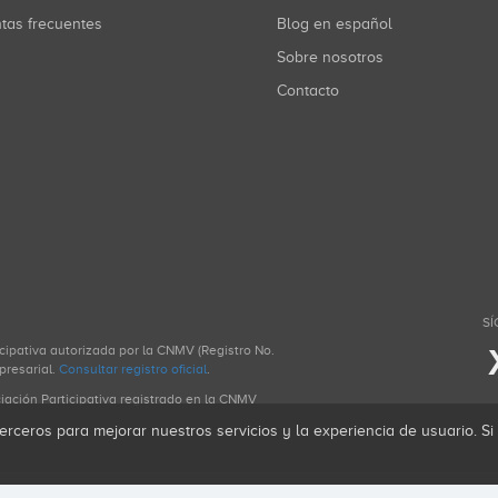
ntas frecuentes
Blog en español
Sobre nosotros
Contacto
SÍ
icipativa autorizada por la CNMV (Registro No.
presarial.
Consultar registro oficial
.
ciación Participativa registrado en la CNMV
erceros para mejorar nuestros servicios y la experiencia de usuario. S