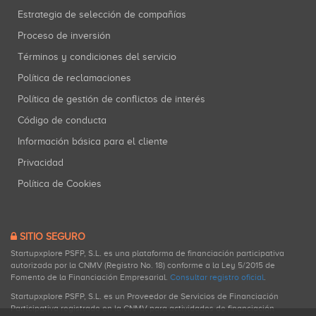
Estrategia de selección de compañías
Proceso de inversión
Términos y condiciones del servicio
Política de reclamaciones
Política de gestión de conflictos de interés
Código de conducta
Información básica para el cliente
Privacidad
Política de Cookies
SITIO SEGURO
Startupxplore PSFP, S.L. es una plataforma de financiación participativa
autorizada por la CNMV (Registro No. 18) conforme a la Ley 5/2015 de
Fomento de la Financiación Empresarial.
Consultar registro oficial
.
Startupxplore PSFP, S.L. es un Proveedor de Servicios de Financiación
Participativa registrado en la CNMV para actividades de financiación