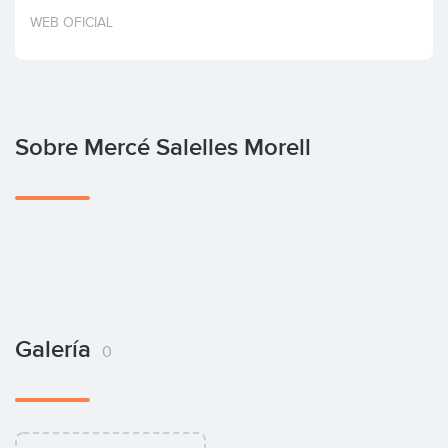
Invertir
WEB OFICIAL
Sobre Mercé Salelles Morell
Galería
0