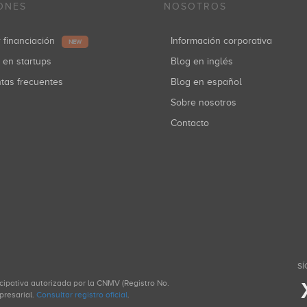
ONES
NOSOTROS
r financiación
Información corporativa
NEW
r en startups
Blog en inglés
ntas frecuentes
Blog en español
Sobre nosotros
Contacto
SÍ
icipativa autorizada por la CNMV (Registro No.
presarial.
Consultar registro oficial
.