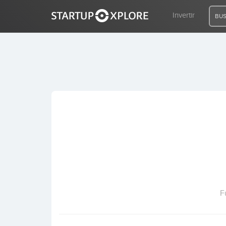
Invertir
BUS
BUSCO FINANCIACIÓN
REGISTRO
ACCESO
Inicio
Invertir
F