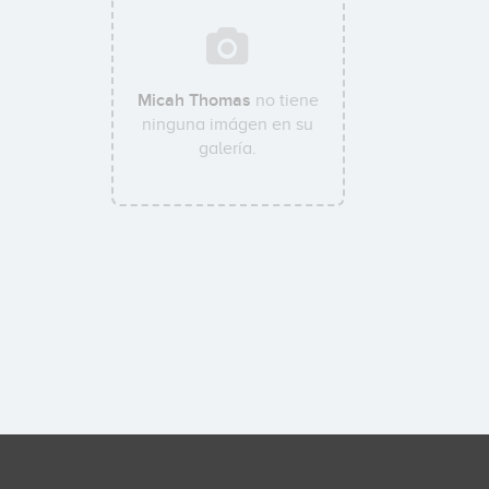
Micah Thomas
no tiene
ninguna imágen en su
galería.