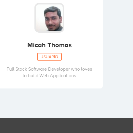
Micah Thomas
USUARIO
Full Stack Software Developer who loves
to build Web Applications