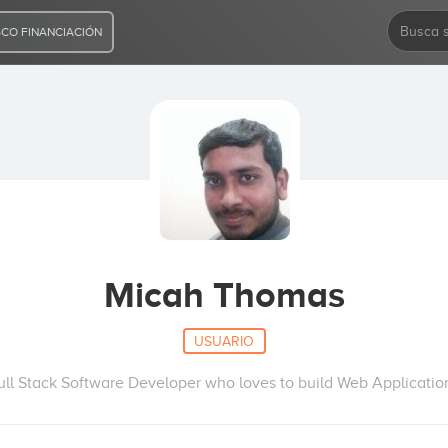
CO FINANCIACIÓN
Micah Thomas
USUARIO
ull Stack Software Developer who loves to build Web Applicatio