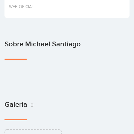
Invertir
WEB OFICIAL
Sobre Michael Santiago
Galería
0