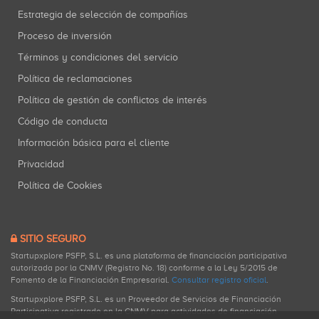
Estrategia de selección de compañías
Proceso de inversión
Términos y condiciones del servicio
Política de reclamaciones
Política de gestión de conflictos de interés
Código de conducta
Información básica para el cliente
Privacidad
Política de Cookies
SITIO SEGURO
Startupxplore PSFP, S.L. es una plataforma de financiación participativa
autorizada por la CNMV (Registro No. 18) conforme a la Ley 5/2015 de
Fomento de la Financiación Empresarial.
Consultar registro oficial
.
Startupxplore PSFP, S.L. es un Proveedor de Servicios de Financiación
Participativa registrado en la CNMV para actividades de financiación