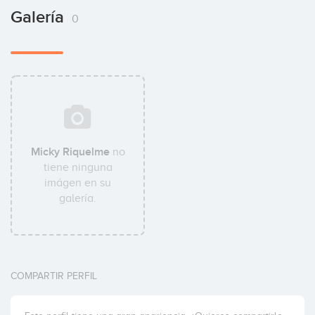
Galería
0
Micky Riquelme
no
tiene ninguna
imágen en su
galería.
COMPARTIR PERFIL