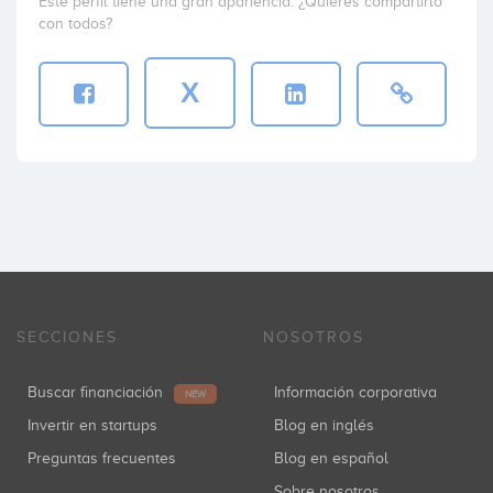
Este perfil tiene una gran apariencia. ¿Quieres compartirlo
con todos?
X
SECCIONES
NOSOTROS
Buscar financiación
Información corporativa
NEW
Invertir en startups
Blog en inglés
Preguntas frecuentes
Blog en español
Sobre nosotros