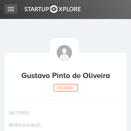
Toggle
navigation
BUSCO FINANCIACIÓN
REGISTRO
ACCESO
Gustavo Pinto de Oliveira
USUARIO
SECTORES
Inicio
REDES SOCIALES