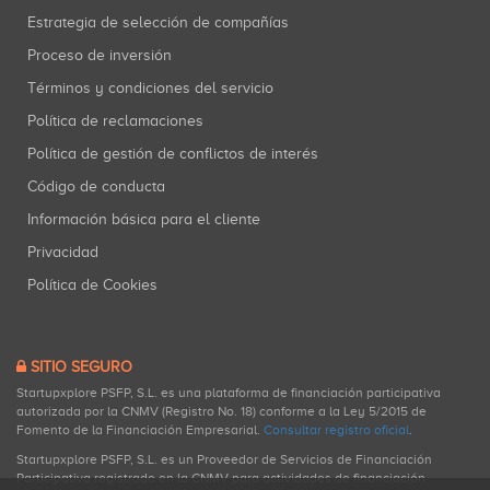
Estrategia de selección de compañías
Proceso de inversión
Términos y condiciones del servicio
Política de reclamaciones
Política de gestión de conflictos de interés
Código de conducta
Información básica para el cliente
Privacidad
Política de Cookies
SITIO SEGURO
Startupxplore PSFP, S.L. es una plataforma de financiación participativa
autorizada por la CNMV (Registro No. 18) conforme a la Ley 5/2015 de
Fomento de la Financiación Empresarial.
Consultar registro oficial
.
Startupxplore PSFP, S.L. es un Proveedor de Servicios de Financiación
Participativa registrado en la CNMV para actividades de financiación