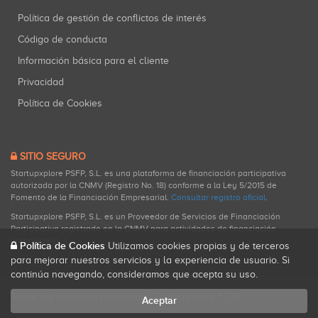
Política de gestión de conflictos de interés
Código de conducta
Información básica para el cliente
Privacidad
Política de Cookies
SITIO SEGURO
Startupxplore PSFP, S.L. es una plataforma de financiación participativa
autorizada por la CNMV (Registro No. 18) conforme a la Ley 5/2015 de
Fomento de la Financiación Empresarial.
Consultar registro oficial
.
Startupxplore PSFP, S.L. es un Proveedor de Servicios de Financiación
Participativa registrado en la CNMV para actividades de financiación
participativa.
Política de Cookies
Utilizamos cookies propias y de terceros
para mejorar nuestros servicios y la experiencia de usuario. Si
continúa navegando, consideramos que acepta su uso.
Todos los derechos reservados. Startupxplore ® {0}.
Aceptar