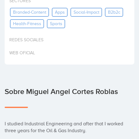
SECTORES
Invertir
Branded-Content
Apps
Social-Impact
B2b2c
Health-Fitness
Sports
REDES SOCIALES
WEB OFICIAL
Sobre Miguel Angel Cortes Roblas
I studied Industrial Engineering and after that I worked 
three years for the Oil & Gas Industry. 
