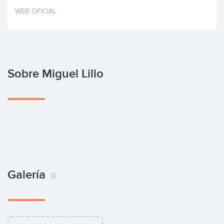
Invertir
WEB OFICIAL
Sobre Miguel Lillo
Galería
0