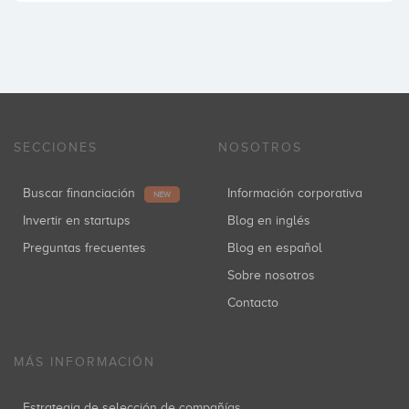
SECCIONES
NOSOTROS
Buscar financiación
Información corporativa
NEW
Invertir en startups
Blog en inglés
Preguntas frecuentes
Blog en español
Sobre nosotros
Contacto
MÁS INFORMACIÓN
Estrategia de selección de compañías