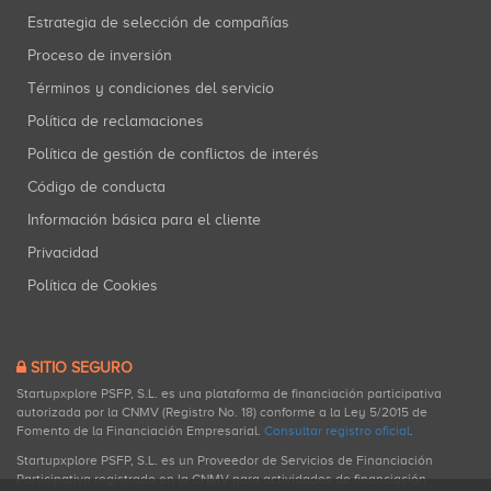
Estrategia de selección de compañías
Proceso de inversión
Términos y condiciones del servicio
Política de reclamaciones
Política de gestión de conflictos de interés
Código de conducta
Información básica para el cliente
Privacidad
Política de Cookies
SITIO SEGURO
Startupxplore PSFP, S.L. es una plataforma de financiación participativa
autorizada por la CNMV (Registro No. 18) conforme a la Ley 5/2015 de
Fomento de la Financiación Empresarial.
Consultar registro oficial
.
Startupxplore PSFP, S.L. es un Proveedor de Servicios de Financiación
Participativa registrado en la CNMV para actividades de financiación