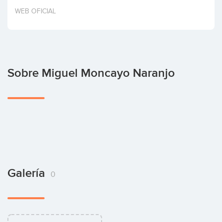
Invertir
WEB OFICIAL
Sobre Miguel Moncayo Naranjo
Galería
0