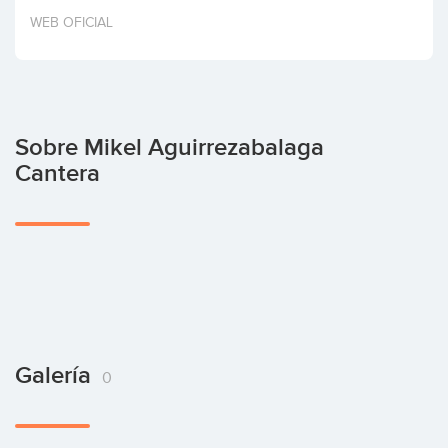
Invertir
WEB OFICIAL
Sobre Mikel Aguirrezabalaga
Cantera
Galería
0