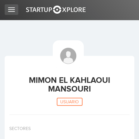
Toggle
navigation
BUSCO FINANCIACIÓN
REGISTRO
ACCESO
MIMON EL KAHLAOUI
MANSOURI
USUARIO
Inicio
SECTORES