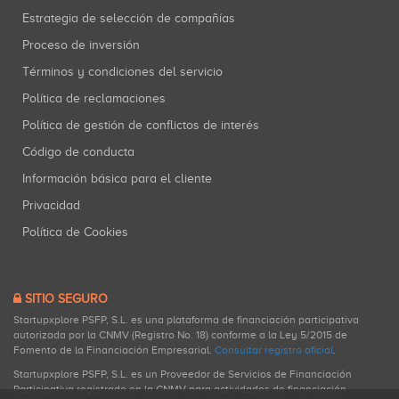
Estrategia de selección de compañías
Proceso de inversión
Términos y condiciones del servicio
Política de reclamaciones
Política de gestión de conflictos de interés
Código de conducta
Información básica para el cliente
Privacidad
Política de Cookies
SITIO SEGURO
Startupxplore PSFP, S.L. es una plataforma de financiación participativa
autorizada por la CNMV (Registro No. 18) conforme a la Ley 5/2015 de
Fomento de la Financiación Empresarial.
Consultar registro oficial
.
Startupxplore PSFP, S.L. es un Proveedor de Servicios de Financiación
Participativa registrado en la CNMV para actividades de financiación