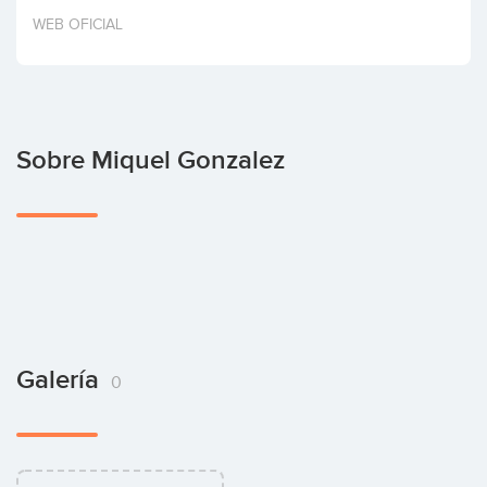
Invertir
WEB OFICIAL
Sobre Miquel Gonzalez
Galería
0