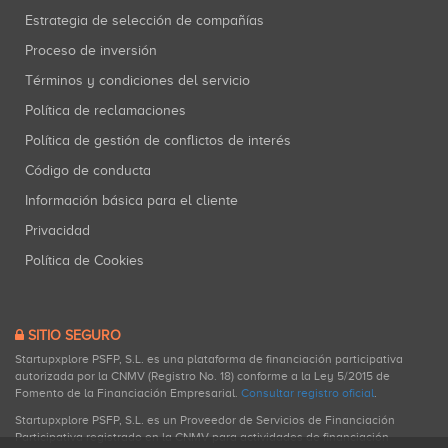
Estrategia de selección de compañías
Proceso de inversión
Términos y condiciones del servicio
Política de reclamaciones
Política de gestión de conflictos de interés
Código de conducta
Información básica para el cliente
Privacidad
Política de Cookies
SITIO SEGURO
Startupxplore PSFP, S.L. es una plataforma de financiación participativa
autorizada por la CNMV (Registro No. 18) conforme a la Ley 5/2015 de
Fomento de la Financiación Empresarial.
Consultar registro oficial
.
Startupxplore PSFP, S.L. es un Proveedor de Servicios de Financiación
Participativa registrado en la CNMV para actividades de financiación