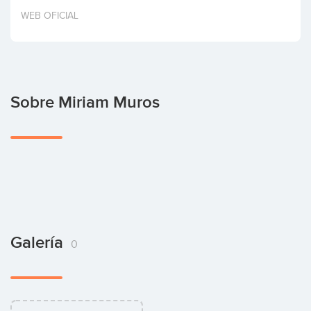
Invertir
WEB OFICIAL
Sobre Miriam Muros
Galería
0