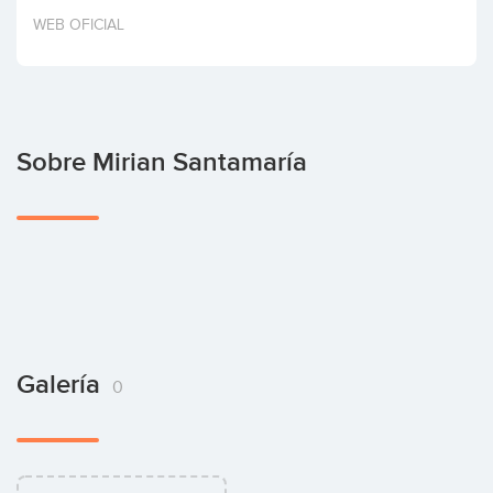
Invertir
WEB OFICIAL
Sobre Mirian Santamaría
Galería
0