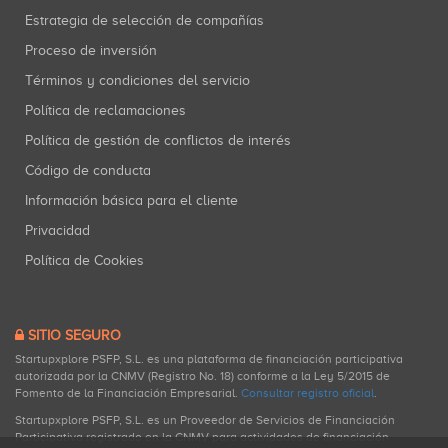
Estrategia de selección de compañías
Proceso de inversión
Términos y condiciones del servicio
Política de reclamaciones
Política de gestión de conflictos de interés
Código de conducta
Información básica para el cliente
Privacidad
Política de Cookies
SITIO SEGURO
Startupxplore PSFP, S.L. es una plataforma de financiación participativa
autorizada por la CNMV (Registro No. 18) conforme a la Ley 5/2015 de
Fomento de la Financiación Empresarial.
Consultar registro oficial
.
Startupxplore PSFP, S.L. es un Proveedor de Servicios de Financiación
Participativa registrado en la CNMV para actividades de financiación