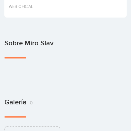
Invertir
WEB OFICIAL
Sobre Miro Slav
Galería
0