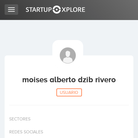
Toggle
navigation
BUSCO FINANCIACIÓN
REGISTRO
ACCESO
moises alberto dzib rivero
USUARIO
SECTORES
Inicio
REDES SOCIALES