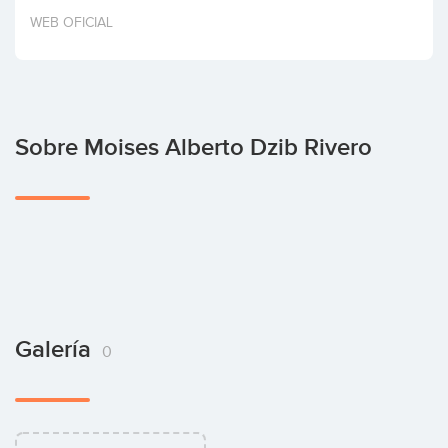
Invertir
WEB OFICIAL
Sobre Moises Alberto Dzib Rivero
Galería
0