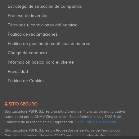
Estrategia de selección de compañías
Proceso de inversión
Términos y condiciones del servicio
Política de reclamaciones
Política de gestión de conflictos de interés
Código de conducta
Información básica para el cliente
Privacidad
Política de Cookies
SITIO SEGURO
Startupxplore PSFP, S.L. es una plataforma de financiación participativa
autorizada por la CNMV (Registro No. 18) conforme a la Ley 5/2015 de
Fomento de la Financiación Empresarial.
Consultar registro oficial
.
Startupxplore PSFP, S.L. es un Proveedor de Servicios de Financiación
Participativa registrado en la CNMV para actividades de financiación