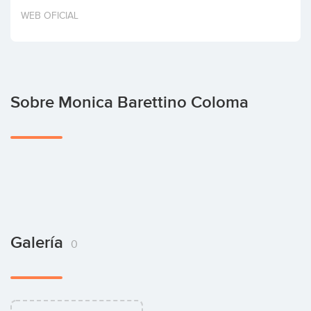
Invertir
WEB OFICIAL
Sobre Monica Barettino Coloma
Galería
0