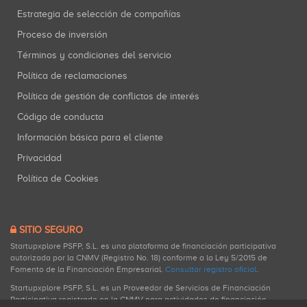
Estrategia de selección de compañías
Proceso de inversión
Términos y condiciones del servicio
Política de reclamaciones
Política de gestión de conflictos de interés
Código de conducta
Información básica para el cliente
Privacidad
Política de Cookies
SITIO SEGURO
Startupxplore PSFP, S.L. es una plataforma de financiación participativa
autorizada por la CNMV (Registro No. 18) conforme a la Ley 5/2015 de
Fomento de la Financiación Empresarial.
Consultar registro oficial
.
Startupxplore PSFP, S.L. es un Proveedor de Servicios de Financiación
Participativa registrado en la CNMV para actividades de financiación