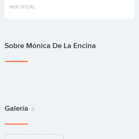
Invertir
WEB OFICIAL
Sobre Mónica De La Encina
Galería
0