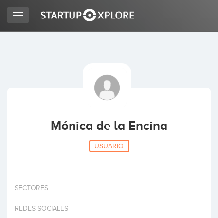
Toggle
navigation
BUSCO FINANCIACIÓN
REGISTRO
ACCESO
Mónica de la Encina
USUARIO
SECTORES
Inicio
REDES SOCIALES