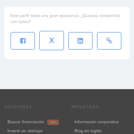
Este perfil tiene una gran apariencia. ¿Quieres compartirlo
con todos?
X
SECCIONES
NOSOTROS
Buscar financiación
Información corporativa
NEW
Invertir en startups
Blog en inglés