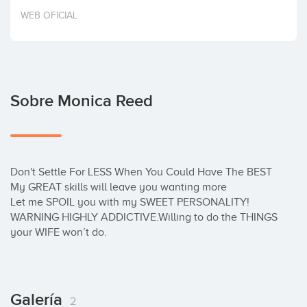
Invertir
WEB OFICIAL
Sobre Monica Reed
Don't Settle For LESS When You Could Have The BEST

My GREAT skills will leave you wanting more

Let me SPOIL you with my SWEET PERSONALITY!

WARNING HIGHLY ADDICTIVE.Willing to do the THINGS 
your WIFE won’t do.
Galería
2