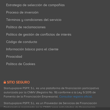
Estrategia de selección de compañías
Proceso de inversión
Términos y condiciones del servicio
Política de reclamaciones
Política de gestión de conflictos de interés
Código de conducta
Información básica para el cliente
Privacidad
Política de Cookies
SITIO SEGURO
Startupxplore PSFP, S.L. es una plataforma de financiación participativa
autorizada por la CNMV (Registro No. 18) conforme a la Ley 5/2015 de
Fomento de la Financiación Empresarial.
Consultar registro oficial
.
Startupxplore PSFP, S.L. es un Proveedor de Servicios de Financiación
Participativa registrado en la CNMV para actividades de financiación