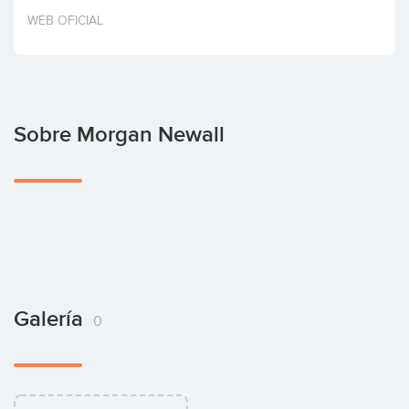
Invertir
WEB OFICIAL
Sobre Morgan Newall
Galería
0