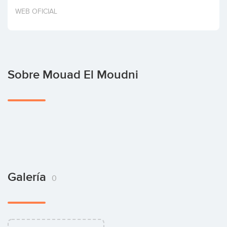
Invertir
WEB OFICIAL
Sobre Mouad El Moudni
Galería
0