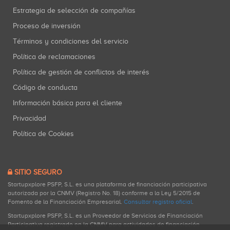
Estrategia de selección de compañías
Proceso de inversión
Términos y condiciones del servicio
Política de reclamaciones
Política de gestión de conflictos de interés
Código de conducta
Información básica para el cliente
Privacidad
Política de Cookies
SITIO SEGURO
Startupxplore PSFP, S.L. es una plataforma de financiación participativa
autorizada por la CNMV (Registro No. 18) conforme a la Ley 5/2015 de
Fomento de la Financiación Empresarial.
Consultar registro oficial
.
Startupxplore PSFP, S.L. es un Proveedor de Servicios de Financiación
Participativa registrado en la CNMV para actividades de financiación