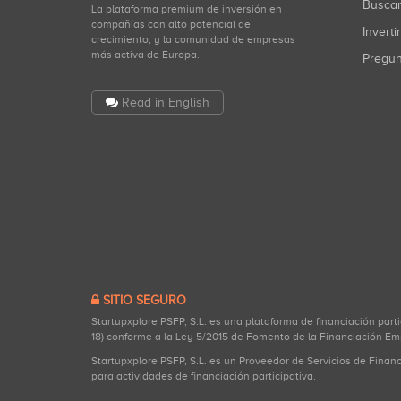
Busca
La plataforma premium de inversión en
compañías con alto potencial de
Inverti
crecimiento, y la comunidad de empresas
más activa de Europa.
Pregu
Read in English
SITIO SEGURO
Startupxplore PSFP, S.L. es una plataforma de financiación part
18) conforme a la Ley 5/2015 de Fomento de la Financiación Em
Startupxplore PSFP, S.L. es un Proveedor de Servicios de Finan
para actividades de financiación participativa.