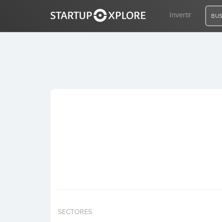
Invertir
BUS
BUSCO FINANCIACIÓN
REGISTRO
ACCESO
Inicio
Invertir
SECTORES