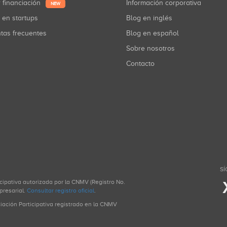
r financiación
Información corporativa
NEW
r en startups
Blog en inglés
ntas frecuentes
Blog en español
Sobre nosotros
Contacto
SÍ
icipativa autorizada por la CNMV (Registro No.
presarial.
Consultar registro oficial
.
ciación Participativa registrado en la CNMV