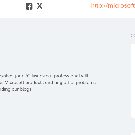
X
http://microsof
C
esolve your PC issues our professional will 
as Microsoft products and any other problems 
ading our blogs.