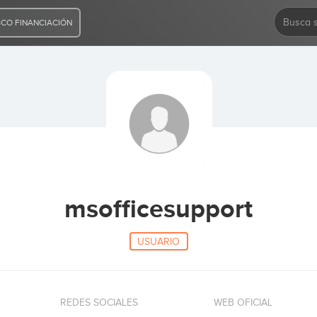
CO FINANCIACIÓN
msofficesupport
USUARIO
REDES SOCIALES
WEB OFICIAL