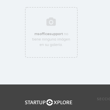
msofficesupport
no
tiene ninguna imágen
en su galería.
SECCI