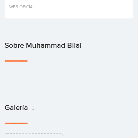
Invertir
WEB OFICIAL
Sobre Muhammad Bilal
Galería
0