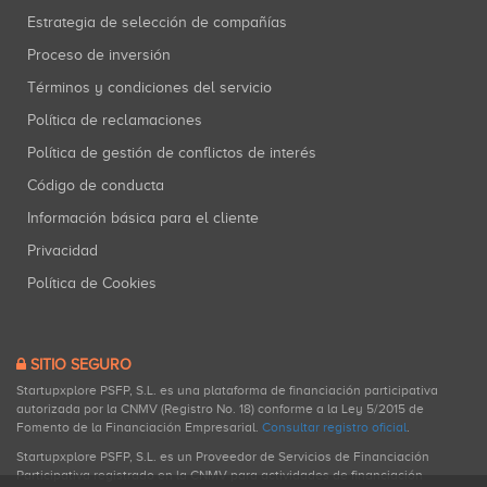
Estrategia de selección de compañías
Proceso de inversión
Términos y condiciones del servicio
Política de reclamaciones
Política de gestión de conflictos de interés
Código de conducta
Información básica para el cliente
Privacidad
Política de Cookies
SITIO SEGURO
Startupxplore PSFP, S.L. es una plataforma de financiación participativa
autorizada por la CNMV (Registro No. 18) conforme a la Ley 5/2015 de
Fomento de la Financiación Empresarial.
Consultar registro oficial
.
Startupxplore PSFP, S.L. es un Proveedor de Servicios de Financiación
Participativa registrado en la CNMV para actividades de financiación