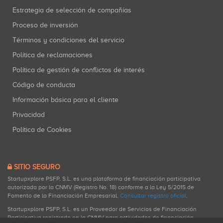
Estrategia de selección de compañías
Proceso de inversión
Términos y condiciones del servicio
Política de reclamaciones
Política de gestión de conflictos de interés
Código de conducta
Información básica para el cliente
Privacidad
Política de Cookies
SITIO SEGURO
Startupxplore PSFP, S.L. es una plataforma de financiación participativa
autorizada por la CNMV (Registro No. 18) conforme a la Ley 5/2015 de
Fomento de la Financiación Empresarial.
Consultar registro oficial
.
Startupxplore PSFP, S.L. es un Proveedor de Servicios de Financiación
Participativa registrado en la CNMV para actividades de financiación