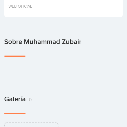
Invertir
WEB OFICIAL
Sobre Muhammad Zubair
Galería
0