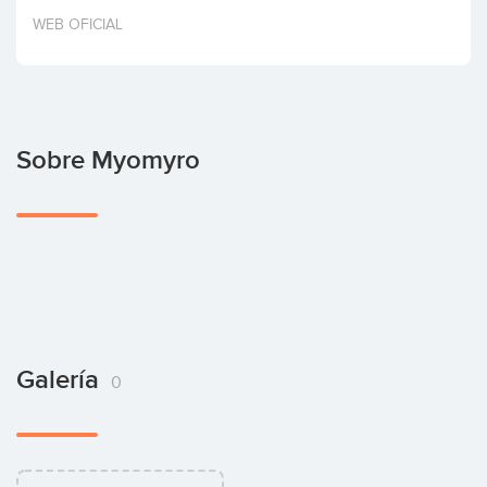
Invertir
WEB OFICIAL
Sobre Myomyro
Galería
0