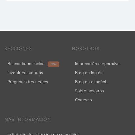
SECCIONES
NOSOTROS
Buscar financiación
Información corporativa
NEW
Invertir en startups
Blog en inglés
Preguntas frecuentes
Blog en español
Sobre nosotros
Contacto
MÁS INFORMACIÓN
Estrategia de selección de compañías