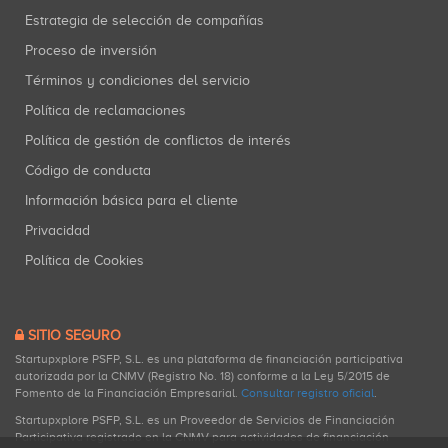
Estrategia de selección de compañías
Proceso de inversión
Términos y condiciones del servicio
Política de reclamaciones
Política de gestión de conflictos de interés
Código de conducta
Información básica para el cliente
Privacidad
Política de Cookies
SITIO SEGURO
Startupxplore PSFP, S.L. es una plataforma de financiación participativa
autorizada por la CNMV (Registro No. 18) conforme a la Ley 5/2015 de
Fomento de la Financiación Empresarial.
Consultar registro oficial
.
Startupxplore PSFP, S.L. es un Proveedor de Servicios de Financiación
Participativa registrado en la CNMV para actividades de financiación