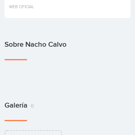
Invertir
WEB OFICIAL
Sobre Nacho Calvo
Galería
0