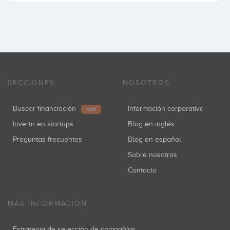
SECCIONES
NOSOTROS
Buscar financiación
Información corporativa
NEW
Invertir en startups
Blog en inglés
Preguntas frecuentes
Blog en español
Sobre nosotros
Contacto
MÁS INFORMACIÓN
Estrategia de selección de compañías