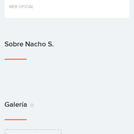
Invertir
WEB OFICIAL
Sobre Nacho S.
Galería
0