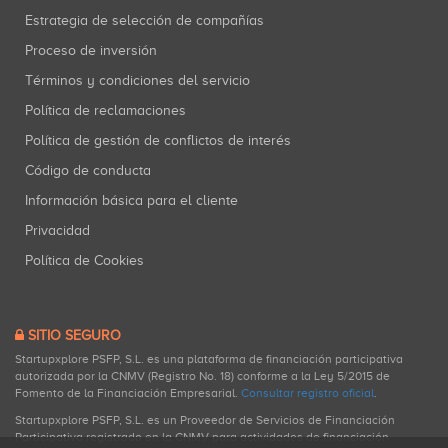
Estrategia de selección de compañías
Proceso de inversión
Términos y condiciones del servicio
Política de reclamaciones
Política de gestión de conflictos de interés
Código de conducta
Información básica para el cliente
Privacidad
Política de Cookies
SITIO SEGURO
Startupxplore PSFP, S.L. es una plataforma de financiación participativa
autorizada por la CNMV (Registro No. 18) conforme a la Ley 5/2015 de
Fomento de la Financiación Empresarial.
Consultar registro oficial
.
Startupxplore PSFP, S.L. es un Proveedor de Servicios de Financiación
Participativa registrado en la CNMV para actividades de financiación