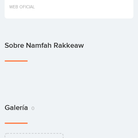
Invertir
WEB OFICIAL
Sobre Namfah Rakkeaw
Galería
0